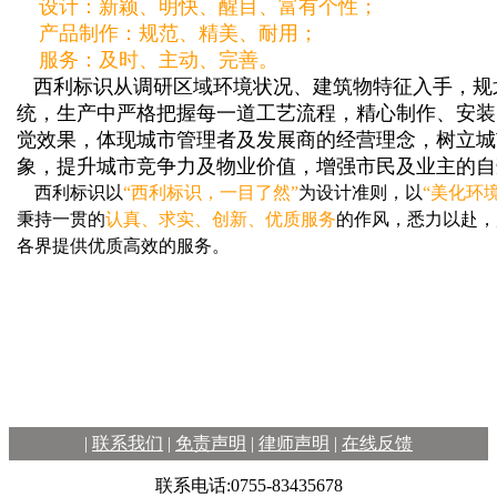
设计：新颖、明快、醒目、富有个性；
产品制作：规范、精美、耐用；
服务：及时、主动、完善。
西利标识从调研区域环境状况、建筑物特征入手，规
统，生产中严格把握每一道工艺流程，精心制作、安装
觉效果，体现城市管理者及发展商的经营理念，树立城
象，提升城市竞争力及物业价值，增强市民及业主的自
西利标识以
“西利标识，一目了然”
为设计准则，以
“美化环
秉持一贯的
认真、求实、创新、优质服务
的作风，悉力以赴，
各界提供优质高效的服务。
|
联系我们
|
免责声明
|
律师声明
|
在线反馈
联系电话:0755-83435678