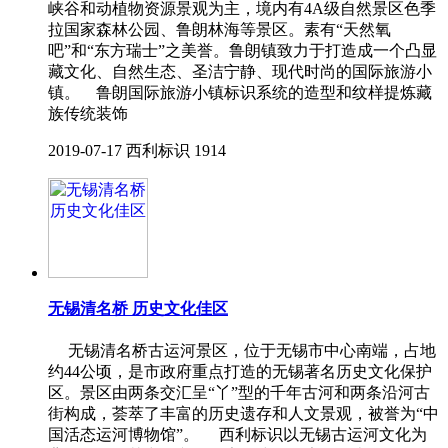
峡谷和动植物资源景观为主，境内有4A级自然景区色季
拉国家森林公园、鲁朗林海等景区。素有“天然氧
吧”和“东方瑞士”之美誉。鲁朗镇致力于打造成一个凸显
藏文化、自然生态、圣洁宁静、现代时尚的国际旅游小
镇。 鲁朗国际旅游小镇标识系统的造型和纹样提炼藏
族传统装饰
2019-07-17
西利标识
1914
无锡清名桥 历史文化佳区
无锡清名桥古运河景区，位于无锡市中心南端，占地
约44公顷，是市政府重点打造的无锡著名历史文化保护
区。景区由两条交汇呈“丫”型的千年古河和两条沿河古
街构成，荟萃了丰富的历史遗存和人文景观，被誉为“中
国活态运河博物馆”。 西利标识以无锡古运河文化为