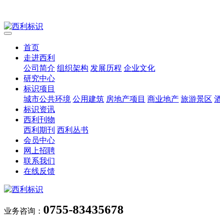
首页
走进西利
公司简介
组织架构
发展历程
企业文化
研究中心
标识项目
城市公共环境
公用建筑
房地产项目
商业地产
旅游景区
标识资讯
西利刊物
西利期刊
西利丛书
会员中心
网上招聘
联系我们
在线反馈
0755-83435678
业务咨询：