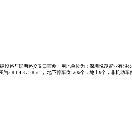
目）位于建设路与民塘路交叉口西侧，用地单位为：深圳悦茂置业有限公司，
积为3 8 1 4 8 . 5 8 ㎡ ， 地下停车位1206个，地上9个