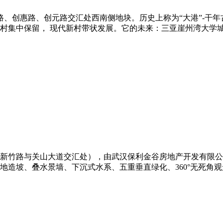
路、创惠路、创元路交汇处西南侧地块。历史上称为“大港”-干
集中保留， 现代新村带状发展。它的未来：三亚崖州湾大学城（6
新竹路与关山大道交汇处），由武汉保利金谷房地产开发有限公
微地造坡、叠水景墙、下沉式水系、五重垂直绿化、360°无死