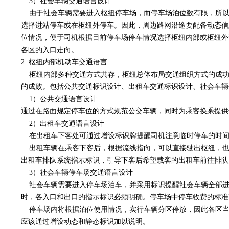
3）社会车辆交通语言设计
由于社会车辆需要进入枢纽停车场，而停车场泊位数有限，所以
选择进站停车或在枢纽外停车。因此，周边路网沿途要配备动态信
位情况，便于司机根据目前停车场停车情况选择枢纽内部或枢纽外
各区的入口走向。
2. 枢纽内部机动车交通语言
枢纽内部多种交通方式共存，枢纽总体布局交通组织方式的成功
的成败。包括公共交通标识设计、出租车交通标识设计、社会车辆
1）公共交通语言设计
通过在路面规定停车位的方式规范公交车辆，同时为乘客换乘提供
2）出租车交通语言设计
在出租车下客处可通过增设标识牌提醒司机注意临时停车的时间
出租车辆在乘客下客后，根据流线指向，可以直接驶出枢纽，也
出租车排队系统指示标识，引导下客后希望载客的出租车前往排队
3）社会车辆停车场交通语言设计
社会车辆需要进入停车场泊车，并采用标识提醒社会车辆全部进
时，各入口和出口的指示标识必须明确。停车场中停车收费的标准
停车场内将根据泊位使用情况，实行车辆分区停放，因此各区当
应该通过增设动态和静态标识加以说明。