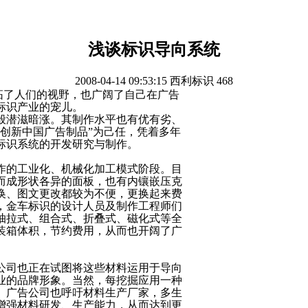
浅谈标识导向系统
2008-04-14 09:53:15
西利标识
468
了人们的视野，也广阔了自己在广告
标识产业的宠儿。
潜滋暗涨。其制作水平也有优有劣、
创新中国广告制品”为己任，凭着多年
标识系统的开发研究与制作。
的工业化、机械化加工模式阶段。目
而成形状各异的面板，也有内镶嵌压克
换、图文更改都较为不便，更换起来费
，金车标识的设计人员及制作工程师们
抽拉式、组合式、折叠式、磁化式等全
装箱体积，节约费用，从而也开阔了广
司也正在试图将这些材料运用于导向
业的品牌形象。当然，每挖掘应用一种
。广告公司也呼吁材料生产厂家，多生
增强材料研发、生产能力，从而达到更