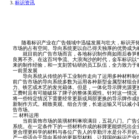
标识资讯
随着标识产业在广告领域中迅猛发展与壮大，标识开拓
市场的占有空间。导向系统更以自己得天独厚的优势成为
就目前的广告市场而言，各地标识制作商如雨后春笋般
良莠不齐。在这百坷争流、大浪淘沙的时代，金车标识以“
来的制作经验，和一支刻苦钻研的员工队伍，全力致力于
一前景发展
导向系统从传统的手工业制作走向了运用多种材料制作
前广告市场的导向系统多数为运用各种新型金属型材组合
力、铁艺或木艺的发光箱体。但是，一体化导示牌光源更
工费时且有可能破坏了牌子的整体美观性。针对这一情况
将一些特定情况下需要经常更新或局部更换的导示牌作成
新制作方式。精致美观、组合方便，长途运输又可以减小
告市场。
二 材料运用
当前装饰市场的装璜材料琳琅满目，五花八门。广告公
系统。在一定条件下的一些材料作成的标牌更能烘托出企
更合理更科学的材料与各位广告人的辛勤汗水是分不开的
产一些适合于导向系统的更新型材料，让我国的标识产业