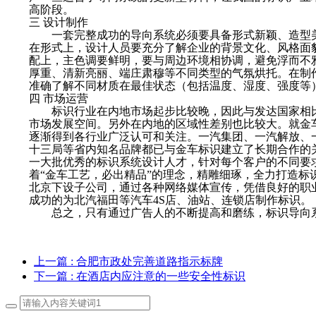
高阶段。
三 设计制作
一套完整成功的导向系统必须要具备形式新颖、造型美
在形式上，设计人员要充分了解企业的背景文化、风格面
配上，主色调要鲜明，要与周边环境相协调，避免浮而不
厚重、清新亮丽、端庄肃穆等不同类型的气氛烘托。在制
准确了解不同材质在最佳状态（包括温度、湿度、强度等
四 市场运营
标识行业在内地市场起步比较晚，因此与发达国家相比
市场发展空间。另外在内地的区域性差别也比较大。就金
逐渐得到各行业广泛认可和关注。一汽集团、一汽解放、
十三局等省内知名品牌都已与金车标识建立了长期合作的
一大批优秀的标识系统设计人才，针对每个客户的不同要
着“金车工艺，必出精品”的理念，精雕细琢，全力打造标识
北京下设子公司，通过各种网络媒体宣传，凭借良好的职
成功的为北汽福田等汽车4S店、油站、连锁店制作标识。
总之，只有通过广告人的不断提高和磨练，标识导向
上一篇
: 合肥市政处完善道路指示标牌
下一篇
: 在酒店内应注意的一些安全性标识