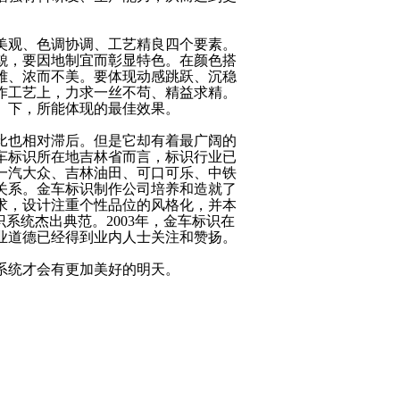
观、色调协调、工艺精良四个要素。
貌，要因地制宜而彰显特色。在颜色搭
雅、浓而不美。要体现动感跳跃、沉稳
作工艺上，力求一丝不苟、精益求精。
）下，所能体现的最佳效果。
也相对滞后。但是它却有着最广阔的
车标识所在地吉林省而言，标识行业已
一汽大众、吉林油田、可口可乐、中铁
关系。金车标识制作公司培养和造就了
求，设计注重个性品位的风格化，并本
系统杰出典范。2003年，金车标识在
业道德已经得到业内人士关注和赞扬。
系统才会有更加美好的明天。