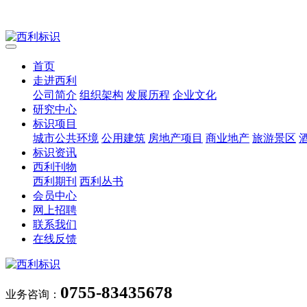
首页
走进西利
公司简介
组织架构
发展历程
企业文化
研究中心
标识项目
城市公共环境
公用建筑
房地产项目
商业地产
旅游景区
标识资讯
西利刊物
西利期刊
西利丛书
会员中心
网上招聘
联系我们
在线反馈
0755-83435678
业务咨询：