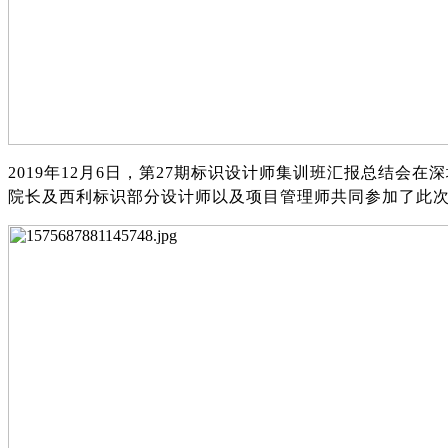
2019年
12
月
6
日，第
2
7
期标识设计师集训班汇报总结会在深
院长及西利标识部分设计师
以及项目管理师
共同参加了此