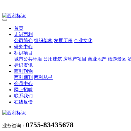
首页
走进西利
公司简介
组织架构
发展历程
企业文化
研究中心
标识项目
城市公共环境
公用建筑
房地产项目
商业地产
旅游景区
标识资讯
西利刊物
西利期刊
西利丛书
会员中心
网上招聘
联系我们
在线反馈
0755-83435678
业务咨询：