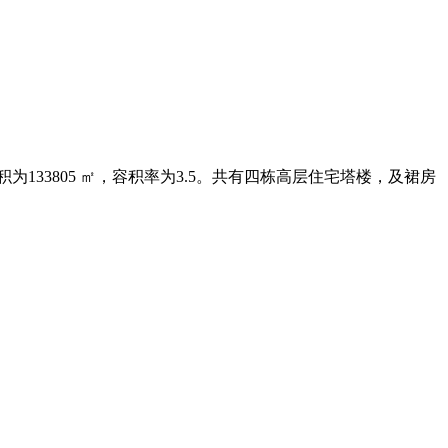
33805 ㎡，容积率为3.5。共有四栋⾼层住宅塔楼，及裙房