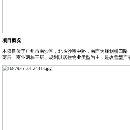
项⽬概况
本项⽬位于⼴州市南沙区，北临沙嘴中路，南⾯为规划横四路，西
两层，商业两栋三层。规划以居住物业类型为主，是改善型产