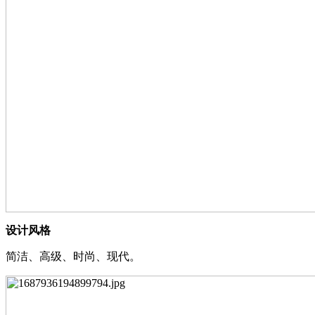
设计⻛格
简洁、⾼级、时尚、现代。