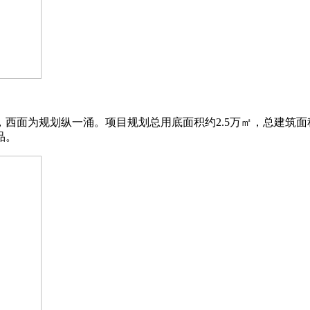
⾯为规划纵⼀涌。项⽬规划总⽤底⾯积约2.5万㎡，总建筑⾯积为1
品。