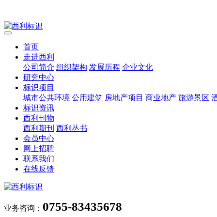
首页
走进西利
公司简介
组织架构
发展历程
企业文化
研究中心
标识项目
城市公共环境
公用建筑
房地产项目
商业地产
旅游景区
标识资讯
西利刊物
西利期刊
西利丛书
会员中心
网上招聘
联系我们
在线反馈
0755-83435678
业务咨询：