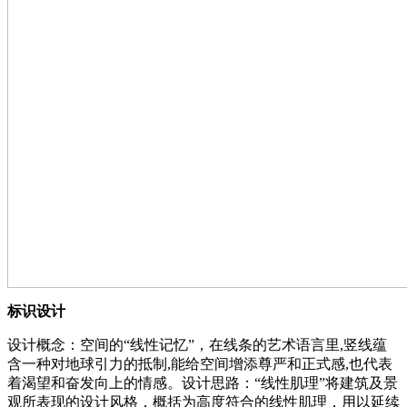
标识设计
设计概念：空间的“线性记忆”，在线条的艺术语⾔⾥,竖线蕴
含⼀种对地球引⼒的抵制,能给空间增添尊严和正式感,也代表
着渴望和奋发向上的情感。设计思路：“线性肌理”将建筑及景
观所表现的设计⻛格，概括为⾼度符合的线性肌理，⽤以延续